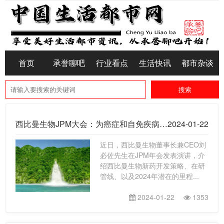
首页
承誉聊吧
行业看点
生活快讯
都市杂谈
西比曼生物JPM大会：为癌症和自免疾病患者开发创新细胞疗法
2024-01-22
近日，西比曼生物董事长兼CEO刘
必佐先生在JPM年会发表演讲，介
绍西比曼生物新药开发策略、在研
管线、以及2024年潜在的里程...
2024-01-22
1353