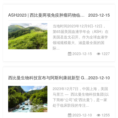
ASH2023 | 西比曼两项免疫肿瘤药物临床数据发布
2023-12-15
当地时间2023年12月9日-12日，
第65届美国血液学年会（ASH）在
美国圣迭戈召开。作为全球血液学
领域规模最大、涵盖最全面的国
际...
2023-12-15
1227
西比曼生物科技宣布与阿斯利康就新型 GPC3装甲型CAR-T疗法在中国达成联合开发协议
2023-12-10
2023年12月7日，中国上海，美国
马里兰 — 西比曼生物科技集团(以
下简称“公司”或“西比曼”)，是一家
处于临床阶段的专注...
2023-12-10
1255