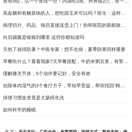
肾有5怕，沾一个肾毁一分！内调吃3黑、外养按2穴，肾一天比一天好
高血糖和有糖尿病的人，想吃甜玉米可以吗？医生：这样吃还有益处
病理切片、药品、病历直接送货上门！协和医院的新邮政服务
向后踢腿是锻炼到哪里 这些你都知道吗
天热了就得防暑？中医专家：想不生病，夏季防寒同样重要
早餐吃什么？看看我家7天早餐搭配，牛奶米粥豆浆，有荤有素
缓解膝关节炎，5个动作要记好，安全有效
祛除体内湿气的3个食疗方子，早知早受益，帮你找回“精气神”！
排便习惯改变竟是大肠癌先兆
如何科学的睡眠
首 页
关于本站
广告合作
免责声明
投稿方式
豁免条款
侵
|
|
|
|
|
|