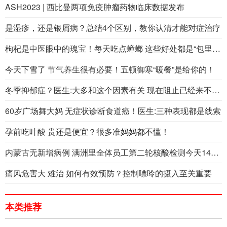
ASH2023 | 西比曼两项免疫肿瘤药物临床数据发布
是湿疹，还是银屑病？总结4个区别，教你认清才能对症治疗
枸杞是中医眼中的瑰宝！每天吃点蟑螂 这些好处都是“包里的”
今天下雪了 节气养生很有必要！五顿御寒“暖餐”是给你的！
冬季抑郁症？医生:大多和这个因素有关 现在阻止已经来不及了！
60岁广场舞大妈 无症状诊断食道癌！医生:三种表现都是线索
孕前吃叶酸 贵还是便宜？很多准妈妈都不懂！
内蒙古无新增病例 满洲里全体员工第二轮核酸检测今天14点开始
痛风危害大 难治 如何有效预防？控制嘌呤的摄入至关重要
本类推荐