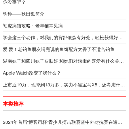
你没事吧？
钩种——秋田狐简介
袖虎病猫攻略：老年猫常见病
学会这三个动作，对我们的背部锻炼有好处，轻松获得好身体
爱 爱！老钓鱼朋友喝完说的鱼饵配方太香了不适合钓鱼
湖南妹子和四川妹子皮肤好 和她们对辣椒的喜爱有什么关系？
Apple Watch改变了我什么？
上市近19万，现降到13万多，实力不输宝马X5，还考虑什么凯美瑞
本类推荐
2024年首届“博客司杯”青少儿搏击联赛暨中外对抗赛在通辽市顺利举行