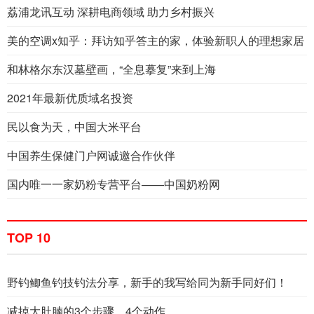
荔浦龙讯互动 深耕电商领域 助力乡村振兴
美的空调x知乎：拜访知乎答主的家，体验新职人的理想家居
和林格尔东汉墓壁画，“全息摹复”来到上海
2021年最新优质域名投资
民以食为天，中国大米平台
中国养生保健门户网诚邀合作伙伴
国内唯一一家奶粉专营平台——中国奶粉网
TOP 10
野钓鲫鱼钓技钓法分享，新手的我写给同为新手同好们！
减掉大肚腩的3个步骤，4个动作