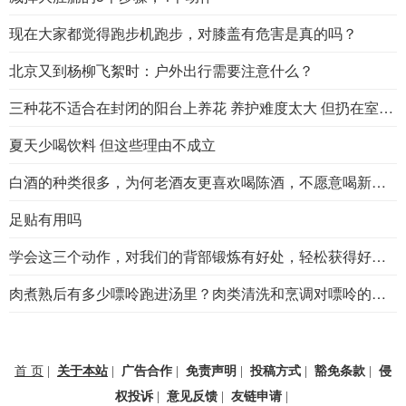
现在大家都觉得跑步机跑步，对膝盖有危害是真的吗？
北京又到杨柳飞絮时：户外出行需要注意什么？
三种花不适合在封闭的阳台上养花 养护难度太大 但扔在室外能持久
夏天少喝饮料 但这些理由不成立
白酒的种类很多，为何老酒友更喜欢喝陈酒，不愿意喝新酒？
足贴有用吗
学会这三个动作，对我们的背部锻炼有好处，轻松获得好身体
肉煮熟后有多少嘌呤跑进汤里？肉类清洗和烹调对嘌呤的影响
首 页
关于本站
广告合作
免责声明
投稿方式
豁免条款
侵
|
|
|
|
|
|
权投诉
意见反馈
友链申请
|
|
|